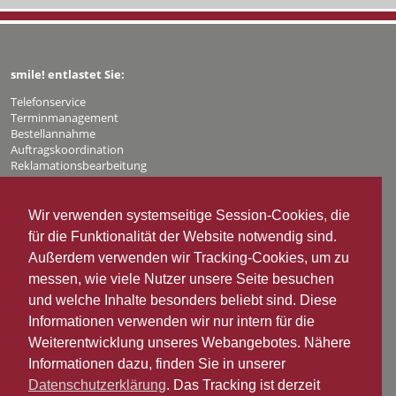
smile! entlastet Sie:
Telefonservice
Terminmanagement
Bestellannahme
Auftragskoordination
Reklamationsbearbeitung
Kundenberatung
Was brauchen Sie?
Wir verwenden systemseitige Session-Cookies, die
für die Funktionalität der Website notwendig sind.
Außerdem verwenden wir Tracking-Cookies, um zu
Hier finden Sie uns:
messen, wie viele Nutzer unsere Seite besuchen
smile! Solutions GmbH
und welche Inhalte besonders beliebt sind. Diese
Telefonservice und Bürodienstleistungen
Informationen verwenden wir nur intern für die
Rosenheimer Str. 20
Weiterentwicklung unseres Webangebotes. Nähere
10779 Berlin
Informationen dazu, finden Sie in unserer
Tel. 030 - 30 30 68 110
Datenschutzerklärung
. Das Tracking ist derzeit